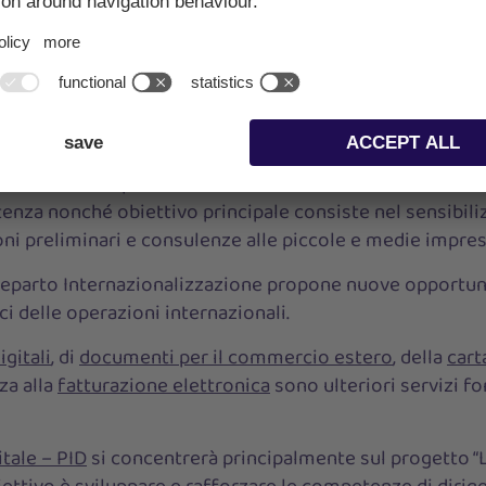
vati. L’IRE si basa su dati e analisi attendibili per l’elabo
, pareri di esperti e dichiarazioni. Nel 2024 le ricerche
tto economico della conversione alla mobilità a zero emi
de altoatesine per adattarsi al cambiamento climatico e 
ione del mercato del lavoro altoatesino.
alizzazione
fa parte della Camera di commercio di Bolza
nza nonché obiettivo principale consiste nel sensibiliz
oni preliminari e consulenze alle piccole e medie impres
l reparto Internazionalizzazione propone nuove opportun
ci delle operazioni internazionali.
igitali
, di
documenti per il commercio estero
, della
cart
za alla
fatturazione elettronica
sono ulteriori servizi fo
tale – PID
si concentrerà principalmente sul progetto “