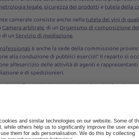
etrologia legale
,
sicurezza dei prodotti
e
tutela della 
ente camerale consiste anche nella
tutela dei vini di qual
a
Camera arbitrale
, di un
Organismo di composizione dell
e di un
Servizio di mediazione
.
professionali
è anche la sede della commissione provincia
zione alla conduzione di pubblici esercizi”. Il reparto si occ
zione all’esercizio delle attività di agenti e rappresentan
diazione e di spedizionieri.
ornisce informazioni per supportare le aziende nel cor
materia di smaltimento e tracciabilità dei rifiuti. La Cam
Comitato per la promozione dell’imprenditoria femmin
si servizi finalizzati alla sensibilizzazione, informazio
entoring per le imprenditrici.
cerca economica
della Camera di commercio è l’interlocut
 le associazioni di categoria, gli organi provinciali politi