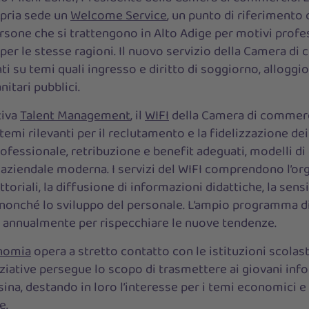
opria sede un
Welcome Service
, un punto di riferimento
ersone che si trattengono in Alto Adige per motivi profe
 per le stesse ragioni. Il nuovo servizio della Camera d
i su temi quali ingresso e diritto di soggiorno, alloggi
nitari pubblici.
tiva
Talent Management
, il
WIFI
della Camera di commerc
emi rilevanti per il reclutamento e la fidelizzazione de
fessionale, retribuzione e benefit adeguati, modelli di 
a aziendale moderna. I servizi del WIFI comprendono l’or
toriali, la diffusione di informazioni didattiche, la sensi
nonché lo sviluppo del personale. L’ampio programma d
o annualmente per rispecchiare le nuove tendenze.
nomia
opera a stretto contatto con le istituzioni scolas
iziative persegue lo scopo di trasmettere ai giovani inf
sina, destando in loro l’interesse per i temi economici 
e.