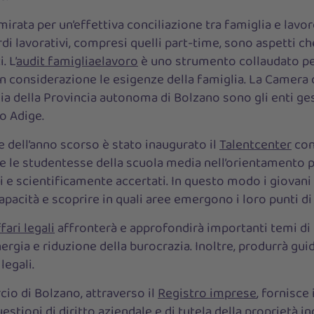
irata per un’effettiva conciliazione tra famiglia e lavor
ordi lavorativi, compresi quelli part-time, sono aspetti 
 L’
audit famigliaelavoro
è uno strumento collaudato pe
in considerazione le esigenze della famiglia. La Camera
lia della Provincia autonoma di Bolzano sono gli enti ges
o Adige.
dell’anno scorso è stato inaugurato il
Talentcenter
con
i e le studentesse della scuola media nell’orientamento 
i e scientificamente accertati. In questo modo i giovani
apacità e scoprire in quali aree emergono i loro punti di f
fari legali
affronterà e approfondirà importanti temi di d
ergia e riduzione della burocrazia. Inoltre, produrrà gui
legali.
o di Bolzano, attraverso il
Registro imprese
, fornisce
estioni di diritto aziendale e di tutela della proprietà ind