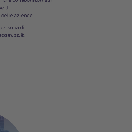
nti e collaboratori sui
ve di
 nelle aziende.
 persona di
com.bz.it
.