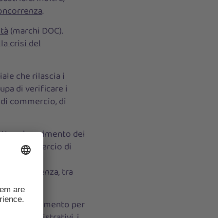
concorrenza
.
ità
(marchi DOC).
a crisi del
le che rilascia i
upa di verificare i
ti di commercio, di
retto adempimento dei
era di commercio di
ile
, offre
ne e consulenza, tra
ore di riferimento per
ci e amministrativi, i