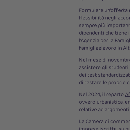
Formulare un’offerta m
flessibilità negli acc
sempre più importanti.
dipendenti che tiene 
l’Agenzia per la Famig
famigliaelavoro in Alt
Nel mese di novembre 
assistere gli student
dei test standardizzat
di testare le proprie c
Nel 2024, il reparto
Af
ovvero urbanistica, en
relative ad argomenti 
La Camera di commerci
imprese iscritte, su qu