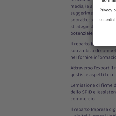
media, le scuole e i pri
suggerimenti operativi
soprattutto sull’impa
strategie delle azien
potenziale a disposiz
Il reparto
Internazion
suo ambito di compete
nel fornire informazi
Attraverso l’export i
gestisce aspetti tecni
L’emissione di
firme d
dello
SPID
e l’assisten
commercio.
Il reparto
Impresa digi