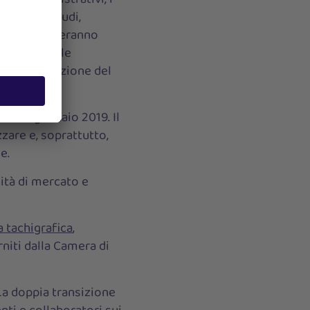
razione di studi,
 si concentreranno
ssioni, sulle
sull’esplorazione del
no da gennaio 2019. Il
zare e, soprattutto,
e.
ità di mercato e
a tachigrafica
,
rniti dalla Camera di
La doppia transizione