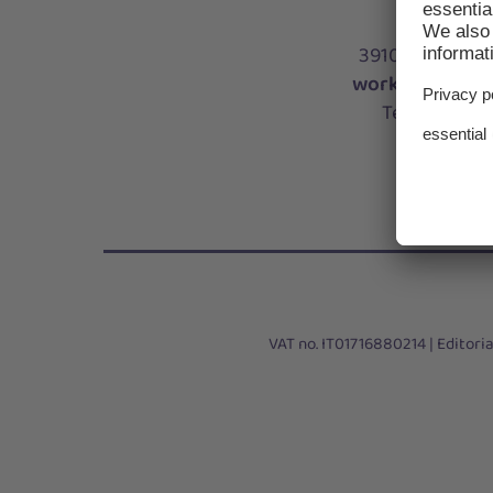
Via Al
39100 Bolzano |
workinsouthty
Tel:
+39 0471
HOW T
VAT no. IT01716880214 |
Editoria