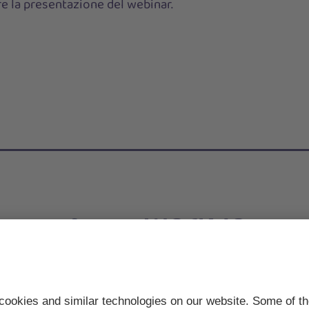
re la presentazione del webinar.
dress:
Ope