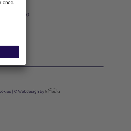
hurs
 14:30 ‑ 16:30
ay
12:00
T US
ookies
|
© Webdesign by