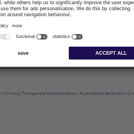
to Adige 60
Mon – T
 South Tyrol | Italy
8:30 ‑ 12:00 and
rol@camcom.bz.it
Frid
 945 642, – 542
8:30 ‑ 
O FIND US
CONTAC
l
|
Privacy
|
Transparent Administration
|
Accessibility declaration
|
C