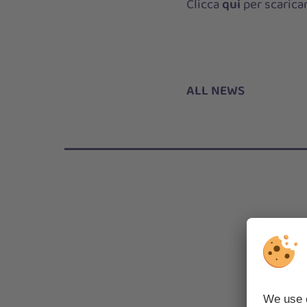
Clicca
qui
per scarica
ALL NEWS
A